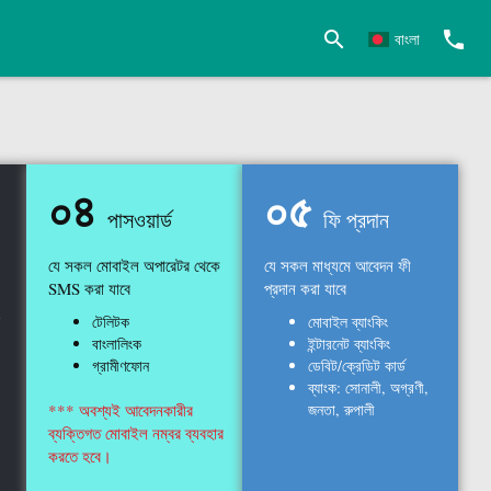
search
phone
বাংলা
০৪
০৫
পাসওয়ার্ড
ফি প্রদান
যে সকল মোবাইল অপারেটর থেকে
যে সকল মাধ্যমে আবেদন ফী
SMS করা যাবে
প্রদান করা যাবে
টেলিটক
মোবাইল ব্যাংকিং
বাংলালিংক
ইন্টারনেট ব্যাংকিং
গ্রামীণফোন
ডেবিট/ক্রেডিট কার্ড
ব্যাংক: সোনালী, অগ্রণী,
*** অবশ্যই আবেদনকারীর
জনতা, রুপালী
ব্যক্তিগত মোবাইল নম্বর ব্যবহার
করতে হবে।