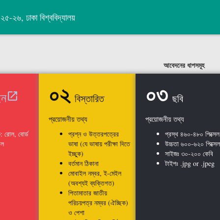
০২৫-২৬, ঢাকা বিশ্ববিদ্যালয়
আবেদনের ধাপসমূহ
০২
০৩
ইন
open_in_new
বিস্তারিত
ছবি
প্রয়োজনীয় তথ্য
প্রয়োজনীয় তথ্য
ক: রোল, বোর্ড
প্রশ্ন ও উত্তরপত্রের
প্রস্থ ৪৬০-৪৮০ পিক্সেল
োল
ভাষা (যে ভাষায় পরীক্ষা দিতে
উচ্চতা ৬০০-৬২০ পিক্সেল
ইচ্ছুক)
সাইজঃ ৩০-২০০ কেবি
বর্তমান ঠিকানা
টাইপঃ .jpg or .jpeg
মোবাইল নম্বর, ই-মেইল
(অবশ্যই ব্যক্তিগত)
পিতামাতার জাতীয়
পরিচয়পত্র নম্বর (ঐচ্ছিক)
ও পেশা