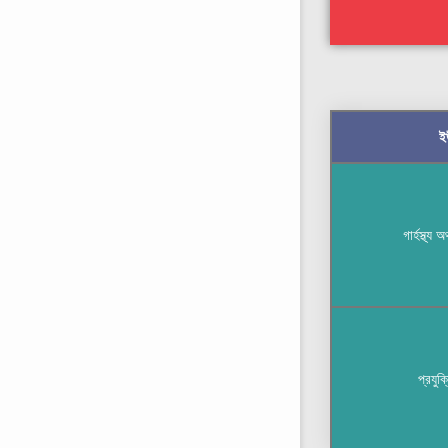
ই
গার্হস্থ্য 
প্রযুক