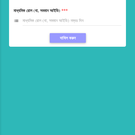
মাধ্যমিক রোল (বা, সমমান আইডি)
***
list
দাখিল করুন