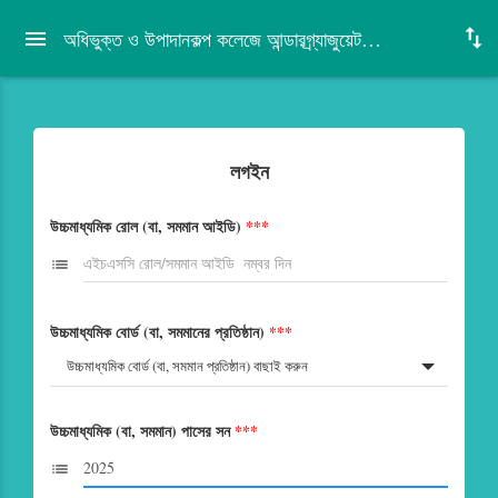
অধিভুক্ত ও উপাদানকল্প কলেজে আন্ডারগ্র্যাজুয়েট প্রোগ্রামে ভর্তি আবেদন ২০২৫-২৬, ঢাকা বিশ্ববিদ্যালয়
লগইন
উচ্চমাধ্যমিক রোল (বা, সমমান আইডি)
***
list
উচ্চমাধ্যমিক বোর্ড (বা, সমমানের প্রতিষ্ঠান)
***
উচ্চমাধ্যমিক বোর্ড (বা, সমমান প্রতিষ্ঠান) বাছাই করুন
উচ্চমাধ্যমিক (বা, সমমান) পাসের সন
***
list